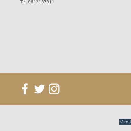
Tel. 0612167911
Menti